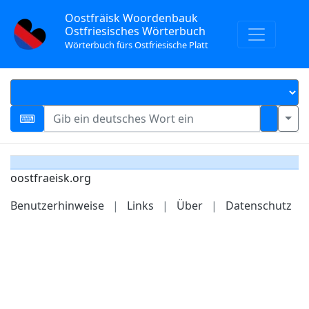
Oostfräisk Woordenbauk
Ostfriesisches Wörterbuch
Wörterbuch fürs Ostfriesische Platt
oostfraeisk.org
Benutzerhinweise
|
Links
|
Über
|
Datenschutz