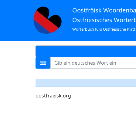
Oostfräisk Woordenb
Ostfriesisches Wörter
Wörterbuch fürs Ostfriesische Platt
oostfraeisk.org