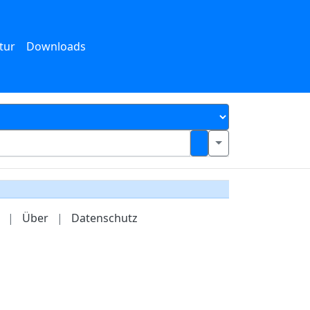
tur
Downloads
|
Über
|
Datenschutz