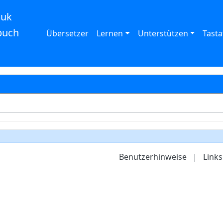
auk
buch
Übersetzer
Lernen
Unterstützen
Tasta
Benutzerhinweise
|
Links