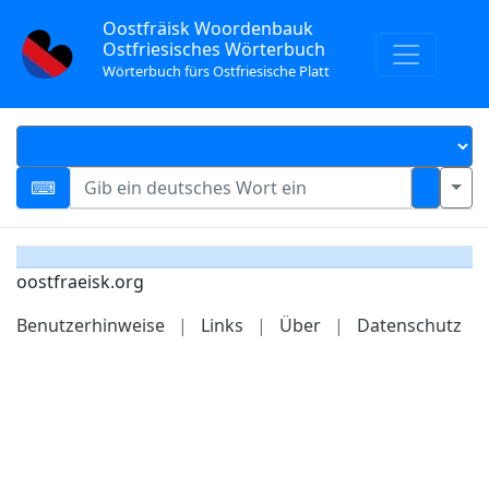
Oostfräisk Woordenbauk
Ostfriesisches Wörterbuch
Wörterbuch fürs Ostfriesische Platt
oostfraeisk.org
Benutzerhinweise
|
Links
|
Über
|
Datenschutz