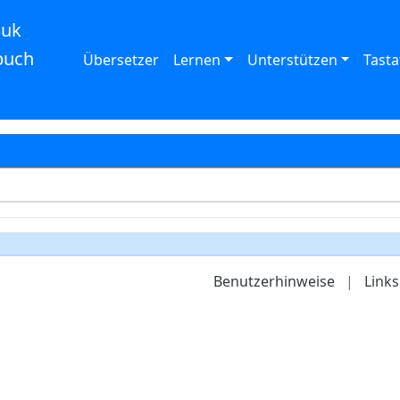
auk
buch
Übersetzer
Lernen
Unterstützen
Tasta
Benutzerhinweise
|
Links