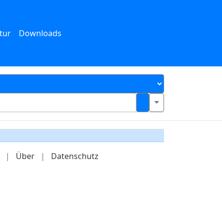
tur
Downloads
|
Über
|
Datenschutz