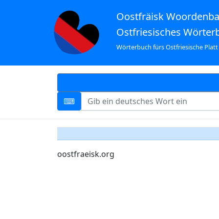
Oostfräisk Woordenb
Ostfriesisches Wörter
Wörterbuch fürs Ostfriesische Platt
oostfraeisk.org