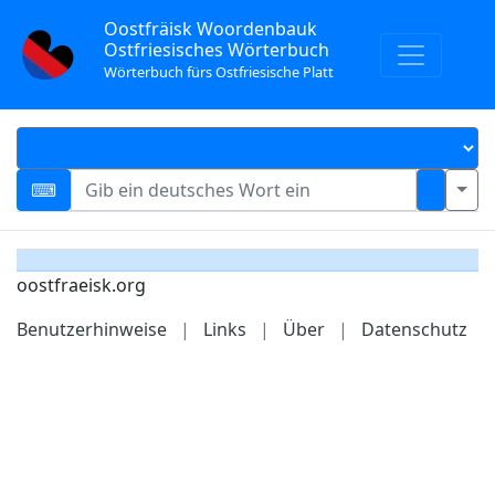
Oostfräisk Woordenbauk
Ostfriesisches Wörterbuch
Wörterbuch fürs Ostfriesische Platt
oostfraeisk.org
Benutzerhinweise
|
Links
|
Über
|
Datenschutz