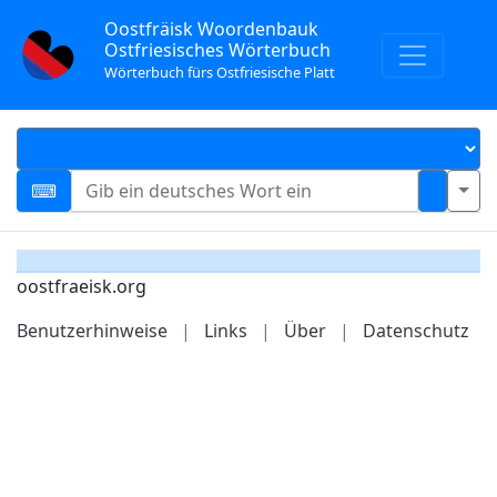
Oostfräisk Woordenbauk
Ostfriesisches Wörterbuch
Wörterbuch fürs Ostfriesische Platt
oostfraeisk.org
Benutzerhinweise
|
Links
|
Über
|
Datenschutz