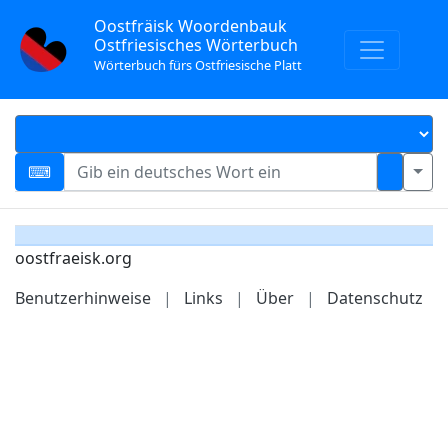
Oostfräisk Woordenbauk
Ostfriesisches Wörterbuch
Wörterbuch fürs Ostfriesische Platt
oostfraeisk.org
Benutzerhinweise
|
Links
|
Über
|
Datenschutz