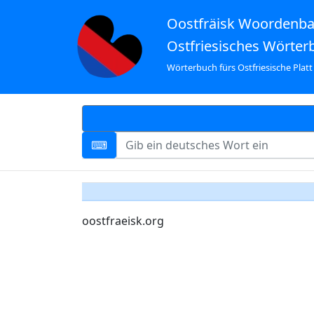
Oostfräisk Woordenb
Ostfriesisches Wörter
Wörterbuch fürs Ostfriesische Platt
oostfraeisk.org