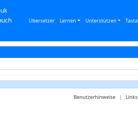
auk
buch
Übersetzer
Lernen
Unterstützen
Tasta
Benutzerhinweise
|
Links