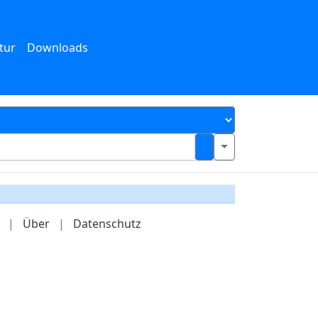
tur
Downloads
|
Über
|
Datenschutz