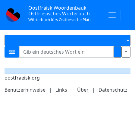
Oostfräisk Woordenbauk
Ostfriesisches Wörterbuch
Wörterbuch fürs Ostfriesische Platt
oostfraeisk.org
Benutzerhinweise
|
Links
|
Über
|
Datenschutz