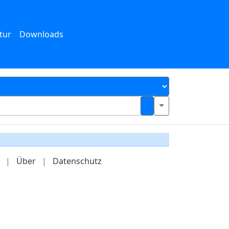
tur
Downloads
|
Über
|
Datenschutz