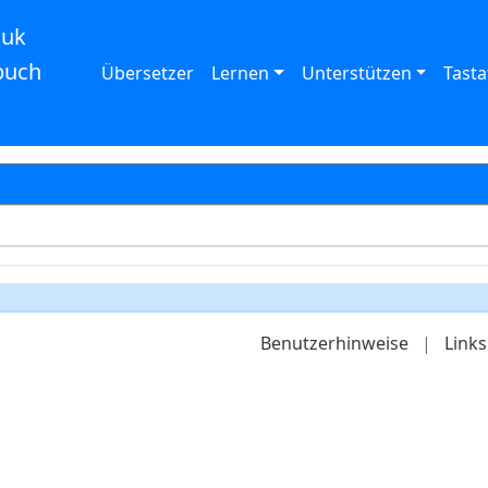
auk
buch
Übersetzer
Lernen
Unterstützen
Tasta
Benutzerhinweise
|
Links