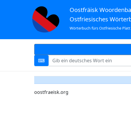
Oostfräisk Woordenb
Ostfriesisches Wörter
Wörterbuch fürs Ostfriesische Platt
oostfraeisk.org