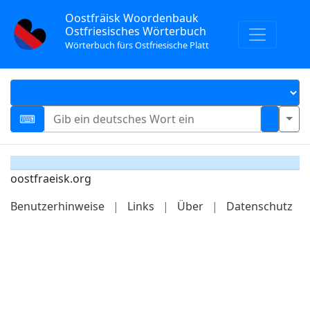
Oostfräisk Woordenbauk
Ostfriesisches Wörterbuch
Wörterbuch fürs Ostfriesische Platt
oostfraeisk.org
Benutzerhinweise
|
Links
|
Über
|
Datenschutz