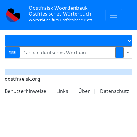
Oostfräisk Woordenbauk
Ostfriesisches Wörterbuch
Wörterbuch fürs Ostfriesische Platt
oostfraeisk.org
Benutzerhinweise
|
Links
|
Über
|
Datenschutz