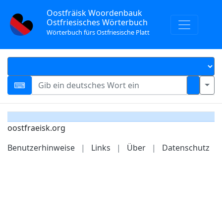
Oostfräisk Woordenbauk
Ostfriesisches Wörterbuch
Wörterbuch fürs Ostfriesische Platt
oostfraeisk.org
Benutzerhinweise
|
Links
|
Über
|
Datenschutz