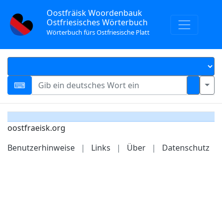
Oostfräisk Woordenbauk
Ostfriesisches Wörterbuch
Wörterbuch fürs Ostfriesische Platt
oostfraeisk.org
Benutzerhinweise
|
Links
|
Über
|
Datenschutz