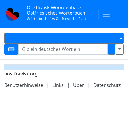
Oostfräisk Woordenbauk
Ostfriesisches Wörterbuch
Wörterbuch fürs Ostfriesische Platt
oostfraeisk.org
Benutzerhinweise
|
Links
|
Über
|
Datenschutz