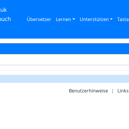
auk
buch
Übersetzer
Lernen
Unterstützen
Tasta
Benutzerhinweise
|
Links