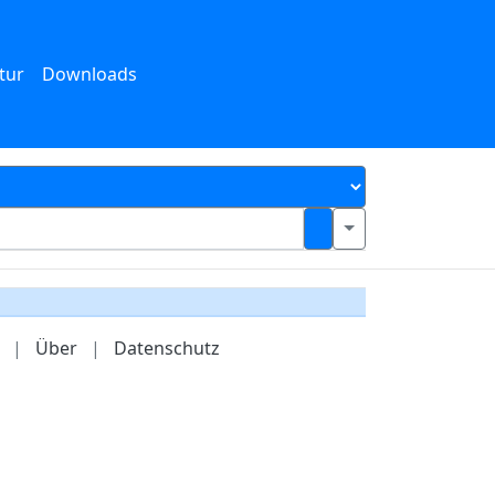
tur
Downloads
|
Über
|
Datenschutz