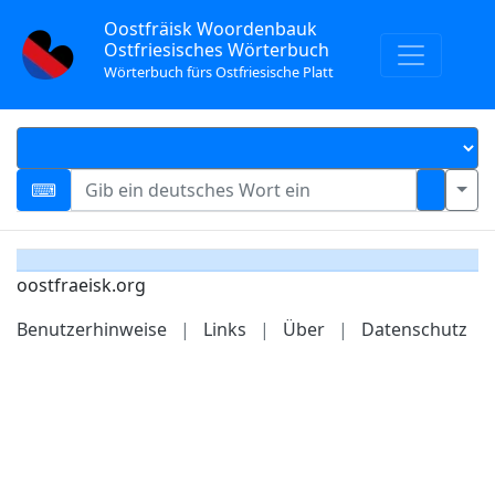
Oostfräisk Woordenbauk
Ostfriesisches Wörterbuch
Wörterbuch fürs Ostfriesische Platt
oostfraeisk.org
Benutzerhinweise
|
Links
|
Über
|
Datenschutz