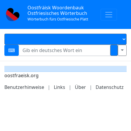
Oostfräisk Woordenbauk
Ostfriesisches Wörterbuch
Wörterbuch fürs Ostfriesische Platt
oostfraeisk.org
Benutzerhinweise
|
Links
|
Über
|
Datenschutz