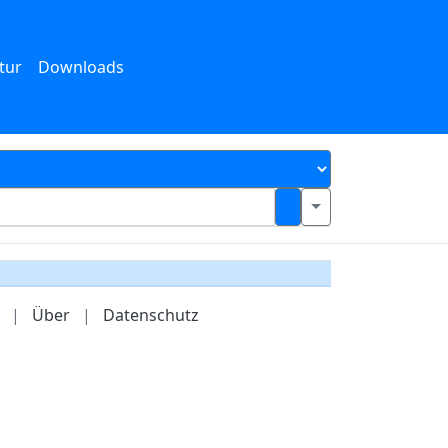
tur
Downloads
|
Über
|
Datenschutz