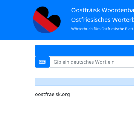
Oostfräisk Woordenb
Ostfriesisches Wörter
Wörterbuch fürs Ostfriesische Platt
oostfraeisk.org