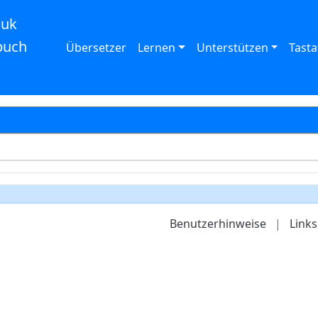
auk
buch
Übersetzer
Lernen
Unterstützen
Tasta
Benutzerhinweise
|
Links