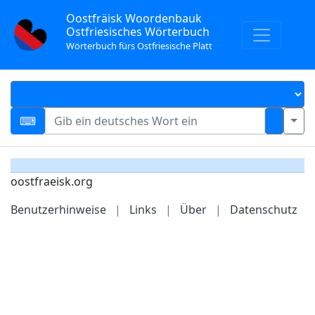
Oostfräisk Woordenbauk
Ostfriesisches Wörterbuch
Wörterbuch fürs Ostfriesische Platt
oostfraeisk.org
Benutzerhinweise
|
Links
|
Über
|
Datenschutz