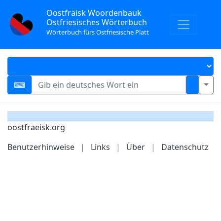
Oostfräisk Woordenbauk
Ostfriesisches Wörterbuch
Wörterbuch fürs Ostfriesische Platt
oostfraeisk.org
Benutzerhinweise
|
Links
|
Über
|
Datenschutz