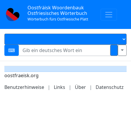
Oostfräisk Woordenbauk
Ostfriesisches Wörterbuch
Wörterbuch fürs Ostfriesische Platt
oostfraeisk.org
Benutzerhinweise
|
Links
|
Über
|
Datenschutz