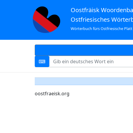
Oostfräisk Woordenb
Ostfriesisches Wörter
Wörterbuch fürs Ostfriesische Platt
oostfraeisk.org