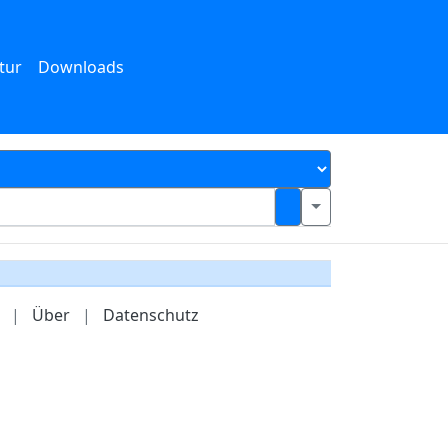
tur
Downloads
|
Über
|
Datenschutz