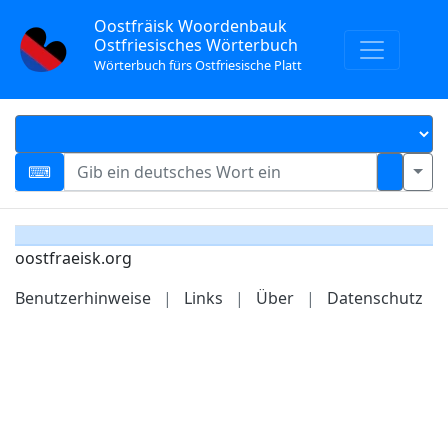
Oostfräisk Woordenbauk
Ostfriesisches Wörterbuch
Wörterbuch fürs Ostfriesische Platt
oostfraeisk.org
Benutzerhinweise
|
Links
|
Über
|
Datenschutz