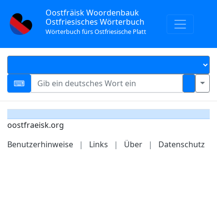
Oostfräisk Woordenbauk
Ostfriesisches Wörterbuch
Wörterbuch fürs Ostfriesische Platt
oostfraeisk.org
Benutzerhinweise
|
Links
|
Über
|
Datenschutz