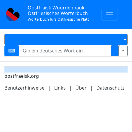
Oostfräisk Woordenbauk
Ostfriesisches Wörterbuch
Wörterbuch fürs Ostfriesische Platt
oostfraeisk.org
Benutzerhinweise
|
Links
|
Über
|
Datenschutz