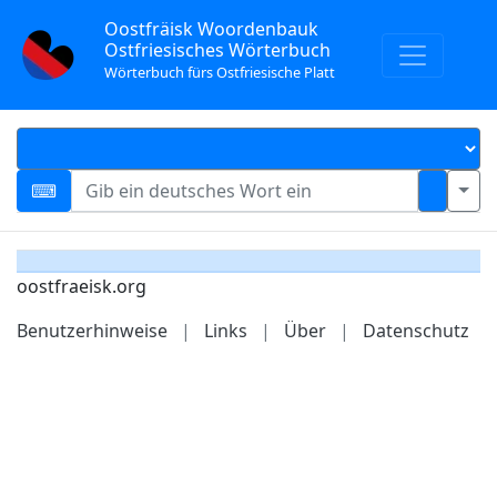
Oostfräisk Woordenbauk
Ostfriesisches Wörterbuch
Wörterbuch fürs Ostfriesische Platt
oostfraeisk.org
Benutzerhinweise
|
Links
|
Über
|
Datenschutz