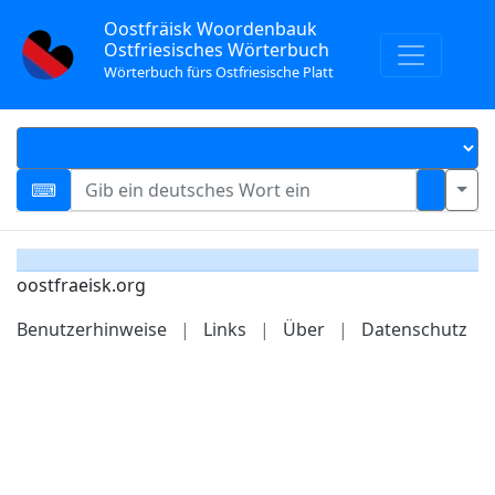
Oostfräisk Woordenbauk
Ostfriesisches Wörterbuch
Wörterbuch fürs Ostfriesische Platt
oostfraeisk.org
Benutzerhinweise
|
Links
|
Über
|
Datenschutz