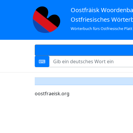
Oostfräisk Woordenb
Ostfriesisches Wörter
Wörterbuch fürs Ostfriesische Platt
oostfraeisk.org