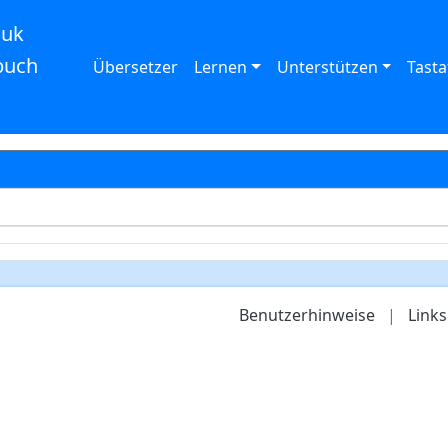
auk
buch
Übersetzer
Lernen
Unterstützen
Tasta
Benutzerhinweise
|
Links