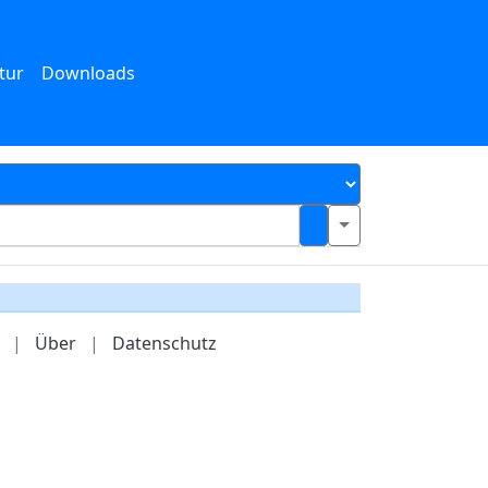
tur
Downloads
|
Über
|
Datenschutz