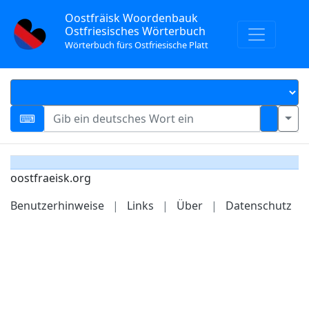
Oostfräisk Woordenbauk
Ostfriesisches Wörterbuch
Wörterbuch fürs Ostfriesische Platt
oostfraeisk.org
Benutzerhinweise
|
Links
|
Über
|
Datenschutz