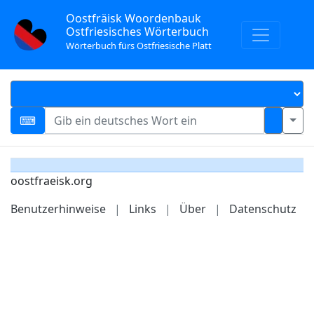
Oostfräisk Woordenbauk
Ostfriesisches Wörterbuch
Wörterbuch fürs Ostfriesische Platt
oostfraeisk.org
Benutzerhinweise
|
Links
|
Über
|
Datenschutz