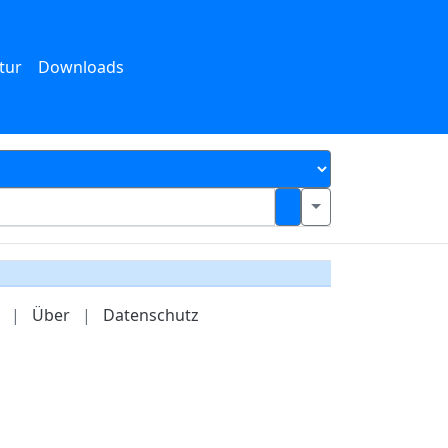
tur
Downloads
|
Über
|
Datenschutz