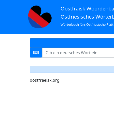
Oostfräisk Woordenb
Ostfriesisches Wörter
Wörterbuch fürs Ostfriesische Platt
oostfraeisk.org