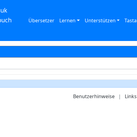
auk
buch
Übersetzer
Lernen
Unterstützen
Tasta
Benutzerhinweise
|
Links