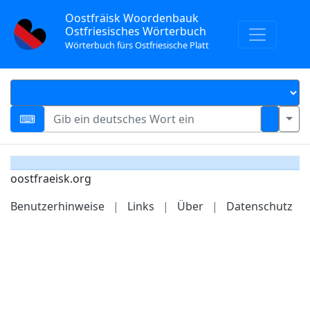
Oostfräisk Woordenbauk
Ostfriesisches Wörterbuch
Wörterbuch fürs Ostfriesische Platt
oostfraeisk.org
Benutzerhinweise
|
Links
|
Über
|
Datenschutz