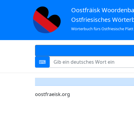
Oostfräisk Woordenb
Ostfriesisches Wörter
Wörterbuch fürs Ostfriesische Platt
oostfraeisk.org