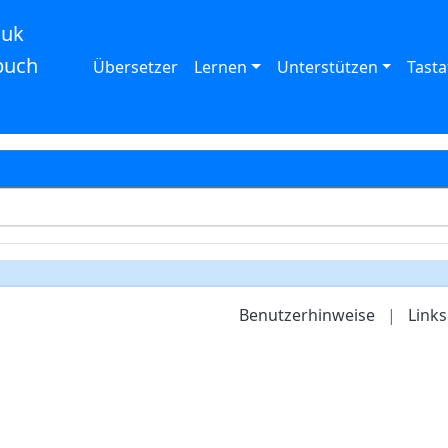
auk
buch
Übersetzer
Lernen
Unterstützen
Tasta
Benutzerhinweise
|
Links