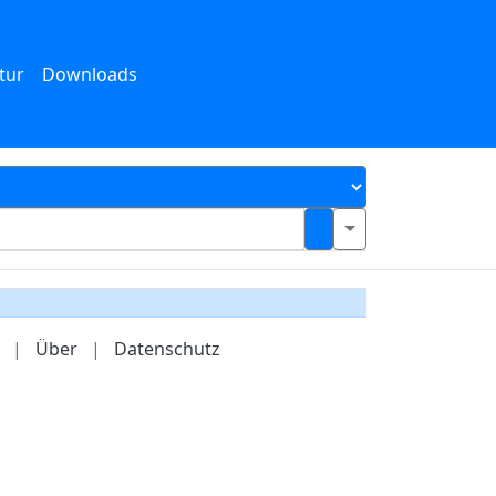
tur
Downloads
|
Über
|
Datenschutz