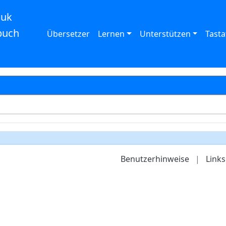
auk
buch
Übersetzer
Lernen
Unterstützen
Tasta
Benutzerhinweise
|
Links