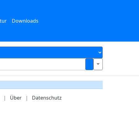
tur
Downloads
|
Über
|
Datenschutz