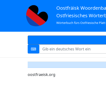
Oostfräisk Woordenb
Ostfriesisches Wörter
Wörterbuch fürs Ostfriesische Platt
oostfraeisk.org