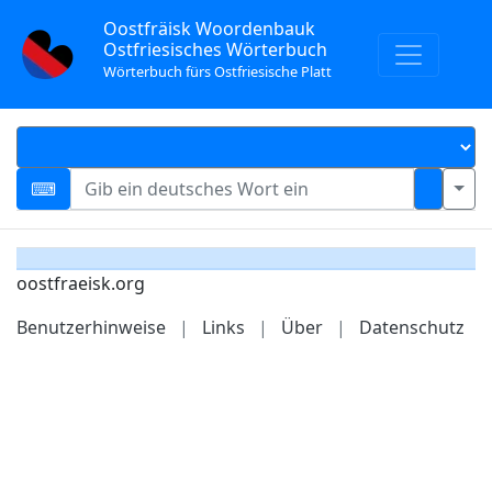
Oostfräisk Woordenbauk
Ostfriesisches Wörterbuch
Wörterbuch fürs Ostfriesische Platt
oostfraeisk.org
Benutzerhinweise
|
Links
|
Über
|
Datenschutz