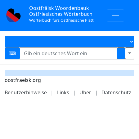
Oostfräisk Woordenbauk
Ostfriesisches Wörterbuch
Wörterbuch fürs Ostfriesische Platt
oostfraeisk.org
Benutzerhinweise
|
Links
|
Über
|
Datenschutz