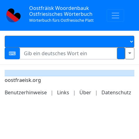
Oostfräisk Woordenbauk
Ostfriesisches Wörterbuch
Wörterbuch fürs Ostfriesische Platt
oostfraeisk.org
Benutzerhinweise
|
Links
|
Über
|
Datenschutz