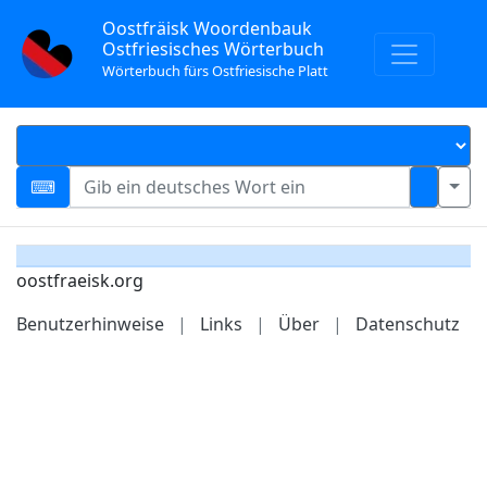
Oostfräisk Woordenbauk
Ostfriesisches Wörterbuch
Wörterbuch fürs Ostfriesische Platt
oostfraeisk.org
Benutzerhinweise
|
Links
|
Über
|
Datenschutz