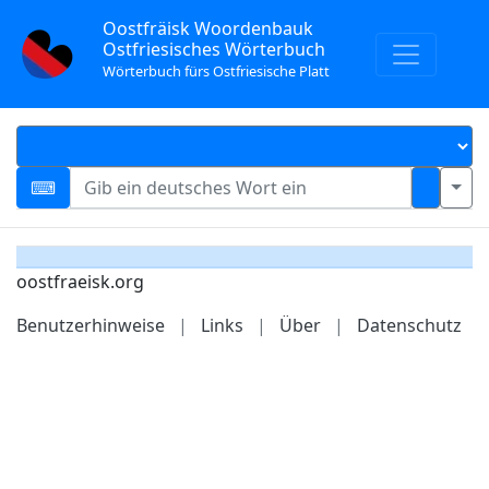
Oostfräisk Woordenbauk
Ostfriesisches Wörterbuch
Wörterbuch fürs Ostfriesische Platt
oostfraeisk.org
Benutzerhinweise
|
Links
|
Über
|
Datenschutz