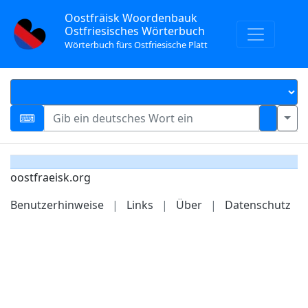
Oostfräisk Woordenbauk
Ostfriesisches Wörterbuch
Wörterbuch fürs Ostfriesische Platt
oostfraeisk.org
Benutzerhinweise
|
Links
|
Über
|
Datenschutz