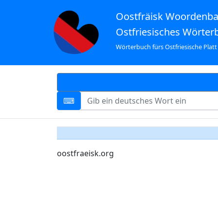
Oostfräisk Woordenb
Ostfriesisches Wörter
Wörterbuch fürs Ostfriesische Platt
oostfraeisk.org