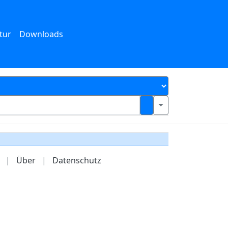
tur
Downloads
|
Über
|
Datenschutz