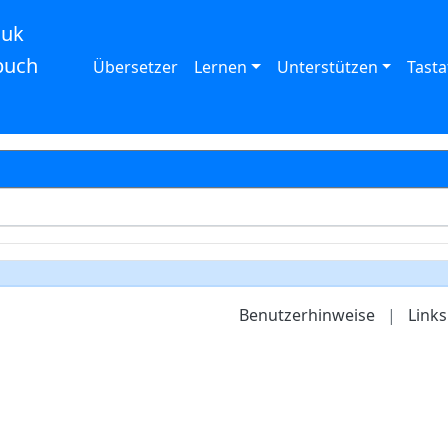
auk
buch
Übersetzer
Lernen
Unterstützen
Tasta
Benutzerhinweise
|
Links