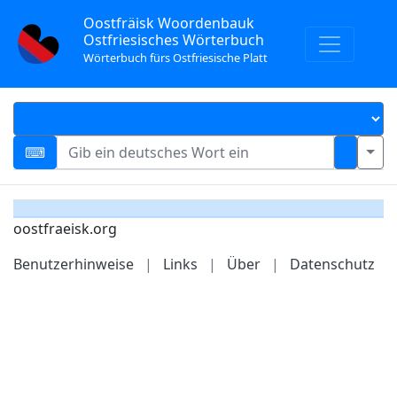
Oostfräisk Woordenbauk
Ostfriesisches Wörterbuch
Wörterbuch fürs Ostfriesische Platt
oostfraeisk.org
Benutzerhinweise
|
Links
|
Über
|
Datenschutz