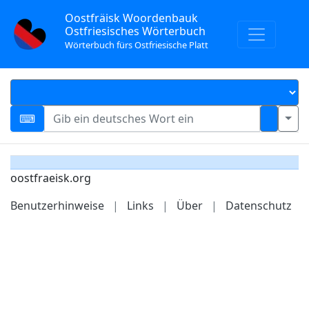
Oostfräisk Woordenbauk
Ostfriesisches Wörterbuch
Wörterbuch fürs Ostfriesische Platt
oostfraeisk.org
Benutzerhinweise
|
Links
|
Über
|
Datenschutz