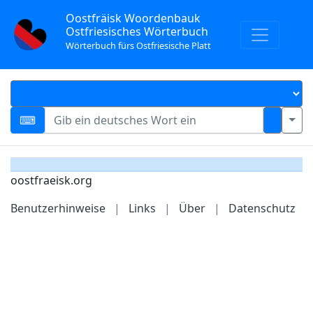
Oostfräisk Woordenbauk
Ostfriesisches Wörterbuch
Wörterbuch fürs Ostfriesische Platt
oostfraeisk.org
Benutzerhinweise
|
Links
|
Über
|
Datenschutz