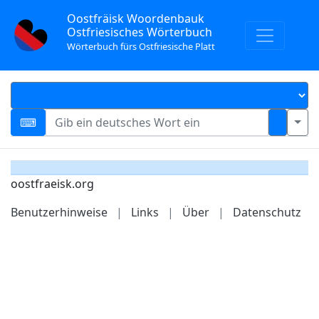
Oostfräisk Woordenbauk
Ostfriesisches Wörterbuch
Wörterbuch fürs Ostfriesische Platt
oostfraeisk.org
Benutzerhinweise
|
Links
|
Über
|
Datenschutz