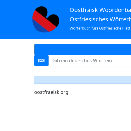
Oostfräisk Woordenb
Ostfriesisches Wörter
Wörterbuch fürs Ostfriesische Platt
oostfraeisk.org