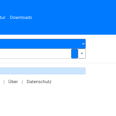
tur
Downloads
|
Über
|
Datenschutz