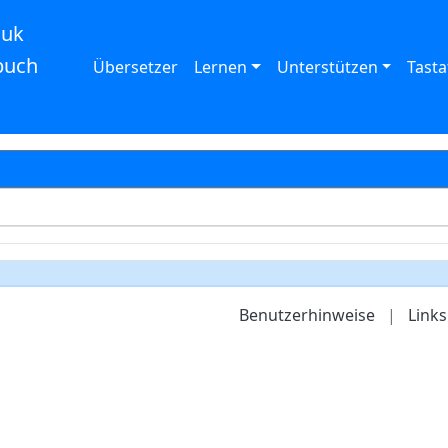
auk
buch
Übersetzer
Lernen
Unterstützen
Tasta
Benutzerhinweise
|
Links