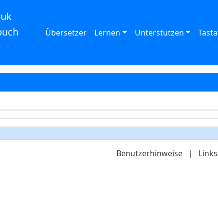
auk
buch
Übersetzer
Lernen
Unterstützen
Tasta
Benutzerhinweise
|
Links