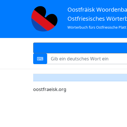
Oostfräisk Woordenb
Ostfriesisches Wörter
Wörterbuch fürs Ostfriesische Platt
oostfraeisk.org