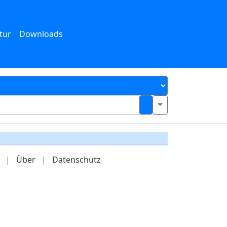
tur
Downloads
|
Über
|
Datenschutz