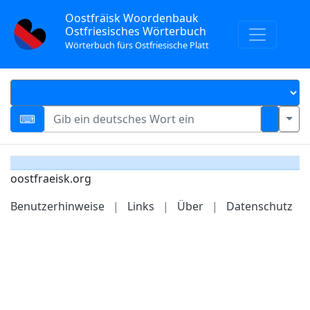
Oostfräisk Woordenbauk
Ostfriesisches Wörterbuch
Wörterbuch fürs Ostfriesische Platt
oostfraeisk.org
Benutzerhinweise
|
Links
|
Über
|
Datenschutz