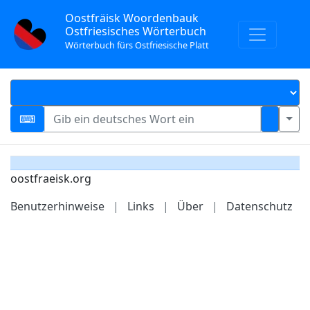
Oostfräisk Woordenbauk
Ostfriesisches Wörterbuch
Wörterbuch fürs Ostfriesische Platt
oostfraeisk.org
Benutzerhinweise
|
Links
|
Über
|
Datenschutz